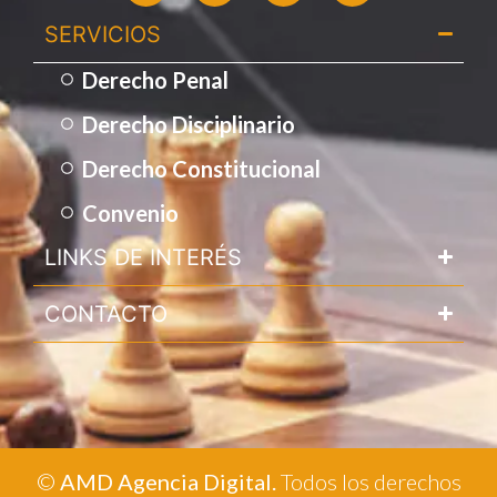
SERVICIOS​
Derecho Penal
Derecho Disciplinario
Derecho Constitucional
Convenio
LINKS DE INTERÉS
CONTACTO​
©
AMD Agencia Digital
.
Todos los derechos