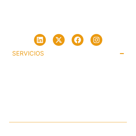
Síguenos en:
SERVICIOS​
Derecho Penal
Derecho Disciplinario
Derecho Constitucional
Convenio
LINKS DE INTERÉS
CONTACTO​