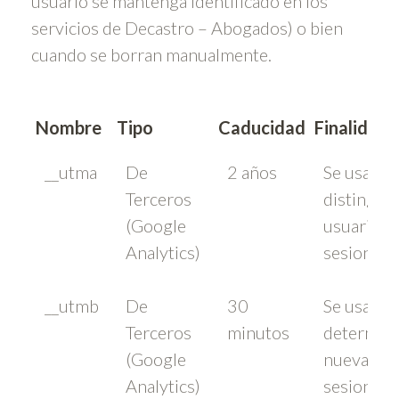
usuario se mantenga identificado en los
servicios de Decastro – Abogados) o bien
cuando se borran manualmente.
Nombre
Tipo
Caducidad
Finalidad
__utma
De
2 años
Se usa pa
Terceros
distinguir
(Google
usuarios 
Analytics)
sesiones.
__utmb
De
30
Se usa pa
Terceros
minutos
determin
(Google
nuevas
Analytics)
sesiones 