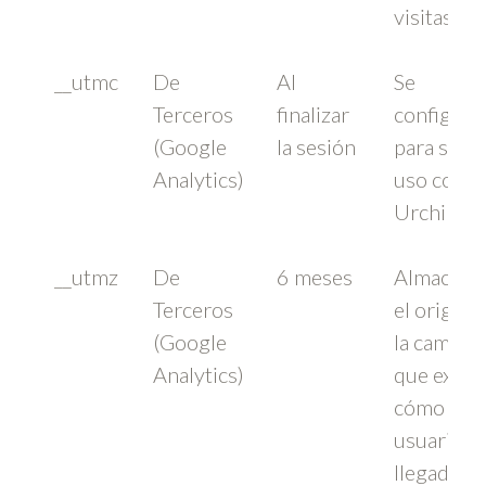
visitas
__utmc
De
Al
Se
Terceros
finalizar
configura
(Google
la sesión
para su
Analytics)
uso con
Urchin
__utmz
De
6 meses
Almacena
Terceros
el origen 
(Google
la campañ
Analytics)
que explic
cómo el
usuario h
llegado