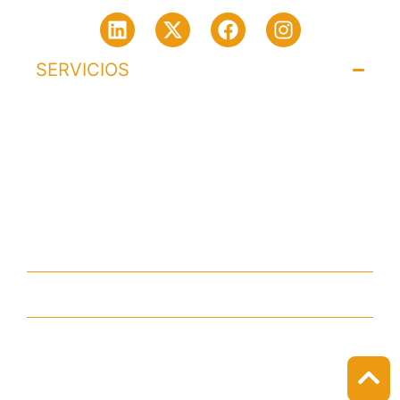
SERVICIOS​
Derecho Penal
Derecho Disciplinario
Derecho Constitucional
Convenio
LINKS DE INTERÉS
CONTACTO​