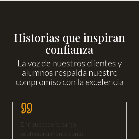
Historias que inspiran
confianza
La voz de nuestros clientes y
alumnos respalda nuestro
compromiso con la excelencia
Enriquecedora, tanto
E
profesionalmente como
d