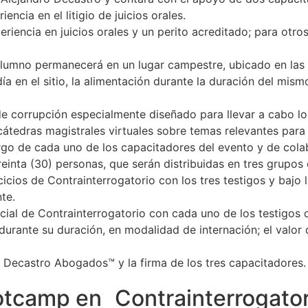
ncia en el litigio de juicios orales.
eriencia en juicios orales y un perito acreditado; para otro
l alumno permanecerá en un lugar campestre, ubicado en las
adía en el sitio, la alimentación durante la duración del mis
de corrupción especialmente diseñado para llevar a cabo lo
 cátedras magistrales virtuales sobre temas relevantes par
cargo de cada uno de los capacitadores del evento y de co
inta (30) personas, que serán distribuidas en tres grupos 
icios de Contrainterrogatorio con los tres testigos y bajo
te.
cial de Contrainterrogatorio con cada uno de los testigos
durante su duración, en modalidad de internación; el valor 
la Decastro Abogados™ y la firma de los tres capacitadores.
tcamp en Contrainterrogatori