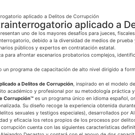
rogatorio aplicado a Delitos de Corrupción
ainterrogatorio aplicado a D
resentan uno de los mayores desafíos para jueces, fiscales
nterrogatorio, debido a la diversidad de medios de prueba y
narios públicos y expertos en contratación estatal.
para afrontar escenarios probatorios complejos, identifica
 un programa de capacitación de alto nivel dirigido a fo
plicado a Delitos de Corrupción
, inspirado en el modelo 
to académico y profesional por su metodología práctica y s
de Corrupción™
es un programa único en idioma español, o
onalizada. Su diseño recoge la experiencia obtenida durante
elitos sexuales y testigos especiales), desarrollados por A
dad y eficacia los retos propios de los procesos por delito
orrupción cuenta con las siguientes características definit
Alejandro Decastro y contará con el apoyo de dos capacitad