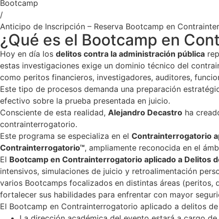
Bootcamp
/
Anticipo de Inscripción – Reserva Bootcamp en Contrainter
¿Qué es el Bootcamp en Contr
Hoy en día los
delitos contra la administración pública
rep
estas investigaciones exige un dominio técnico del contrai
como peritos financieros, investigadores, auditores, funcio
Este tipo de procesos demanda una preparación estratégica 
efectivo sobre la prueba presentada en juicio.
Consciente de esta realidad,
Alejandro Decastro
ha creado
contrainterrogatorio.
Este programa se especializa en el
Contrainterrogatorio a
Contrainterrogatorio™
, ampliamente reconocida en el ámbi
El
Bootcamp en Contrainterrogatorio aplicado a Delitos 
intensivos, simulaciones de juicio y retroalimentación pers
varios Bootcamps focalizados en distintas áreas (peritos, d
fortalecer sus habilidades para enfrentar con mayor seguri
El Bootcamp en Contrainterrogatorio aplicado a delitos de c
La dirección académica del evento estará a cargo de 