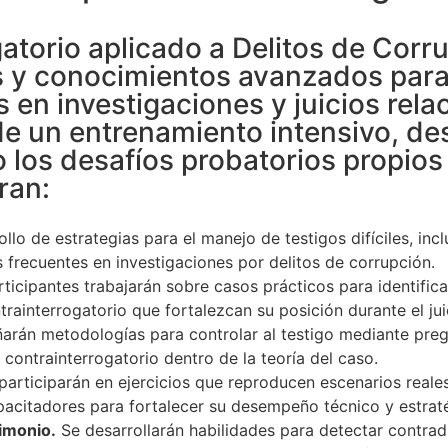
torio aplicado a Delitos de Corru
s y conocimientos avanzados para 
 en investigaciones y juicios rela
de un entrenamiento intensivo, des
o los desafíos probatorios propios
ran:
llo de estrategias para el manejo de testigos difíciles, inc
s frecuentes en investigaciones por delitos de corrupción.
ticipantes trabajarán sobre casos prácticos para identificar
trainterrogatorio que fortalezcan su posición durante el jui
arán metodologías para controlar al testigo mediante pregu
contrainterrogatorio dentro de la teoría del caso.
participarán en ejercicios que reproducen escenarios reale
pacitadores para fortalecer su desempeño técnico y estrat
timonio.
Se desarrollarán habilidades para detectar contrad